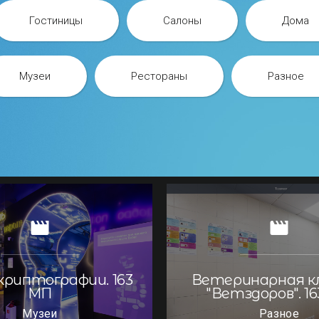
Гостиницы
Салоны
Дома
Музеи
Рестораны
Разное
криптографии. 163
Ветеринарная к
МП
"Ветздоров". 1
Музеи
Разное