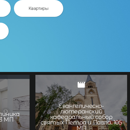
Квартиры
Евангелическо-
лютеранский
линика
кафедральный собор
63 МП
святых Петра и Павла. 105
МП