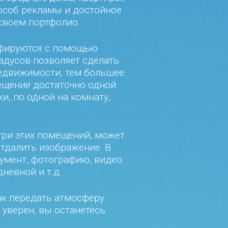
пособ рекламы и достойное
 своем портфолио.
афируются с помощью
адусов позволяет сделать
недвижимости, тем большее
мещение достаточно одной
и, по одной на комнату,
три этих помещений, может
отдалить изображение. В
умент, фотографию, видео
невной и т.д.
ак передать атмосферу
 уверен, вы останетесь