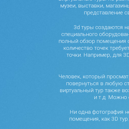
музеи, выставки, магазин
представление св
3d туры создаются 
специального оборудован
полный обзор помещения с
количество точек требуе
точки. Например, для 3
Человек, который просмат
повернуться в любую ст
виртуальный тур также в
и т.д. Можно
Ни одна фотография н
помещения, как 3D тур