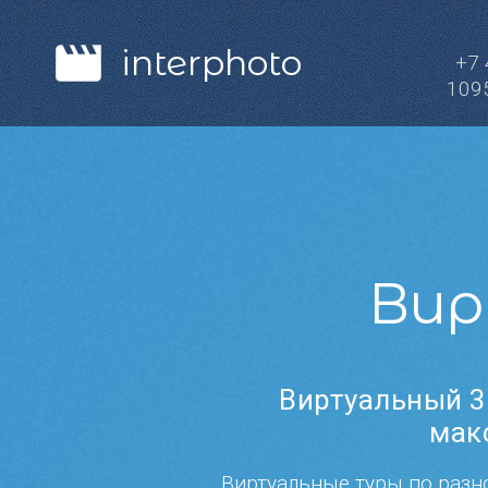
interphoto
+7
109
Вир
Виртуальный 3
мак
Виртуальные туры по разн