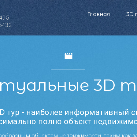
Главная
3D
 495
5432
туальные 3D 
D тур - наиболее информативный с
симально полно объект недвижимо
ообразным обьектам недвижимости, таким как з