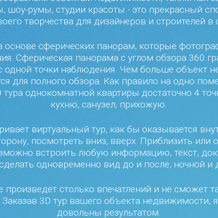
ы, шоу-румы, студии красоты - это прекрасный с
оего творчества для дизайнеров и строителей в
на основе сферических панорам, которые фотогр
ия. Сферическая панорама с углом обзора 360 гр
 одной точки наблюдения. Чем больше объект 
тся для полного обзора. Как правило на одно по
D тура однокомнатной квартиры достаточно 4 точк
кухню, санузел, прихожую.
ривает виртуальный тур, как бы оказывается вну
орону, посмотреть вниз, вверх. Приблизить или 
озможно встроить любую информацию, текст, док
 сделать одновременно вид до и после, ночной и д
е произведёт столько впечатлений и не сможет т
. Заказав 3D тур вашего объекта недвижимости, я
довольны результатом.