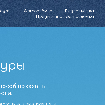
 туры
Фотосъёмка
Видеосъёмка
Предметная фотосъёмка
туры
пособ показать
сти.
агородные дома, квартиры,