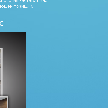
хнология заставит вас
ующей позиции.
С